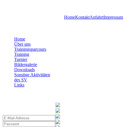
SV Böttigheim
Home
Kontakt
Anfahrt
Impressum
Home
Über uns
Trainingsparcours
Training
Turnier
Bildergalerie
Downloads
Sonstige Aktivitäten
des SV
Links
«Interner Bereich -
Login»