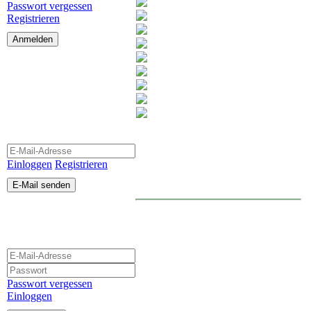
Passwort vergessen
Registrieren
«Interner Bereich»
Gib deine E-Mail-Adresse
ein, um
dein Passwort
Herzlich Willkommen auf der
zurückzusetzen.
Homepage des Bogensportverein
Pfeilsuchtrupp SV Böttigheim
Einloggen
Registrieren
Turnier
«Interner Bereich -
Registrieren»
Hier entsteht neuer Inhalt.
Passwort vergessen
Einloggen